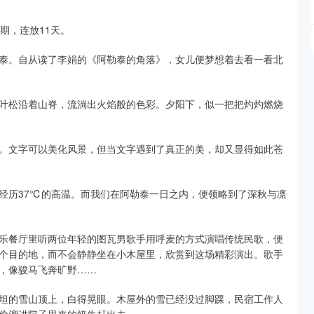
期，连放11天。
泰。自从读了李娟的《阿勒泰的角落》，女儿便梦想着去看一看北
叶松沿着山脊，流淌出火焰般的色彩。夕阳下，似一把把灼灼燃烧
。文字可以美化风景，但当文字遇到了真正的美，却又显得如此苍
经历37℃的高温。而我们在阿勒泰一日之内，便领略到了深秋与凛
乐餐厅里听两位年轻的图瓦男歌手用呼麦的方式演唱传统民歌，便
个目的地，而不会静静坐在小木屋里，欣赏到这场精彩演出。歌手
，像骏马飞奔旷野……
坦的雪山顶上，白得晃眼。木屋外的雪已经没过脚踝，民宿工作人
偷溜进院子里来的奶牛赶出去……