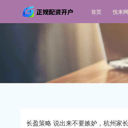
首页
悦来
长盈策略 说出来不要嫉妒，杭州家