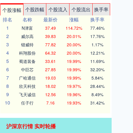
个股跌幅
个股流入
个股流出
换手率
个股涨幅
排名
名称
最新价
涨幅
换手率
1
N津富
37.49
114.72%
77.46%
2
威尔高
39.83
20.01%
17.76%
3
锴威特
77.82
20.00%
1.17%
4
科翔股份
64.32
20.00%
12.21%
5
蜀道装备
33.61
19.99%
11.69%
6
中巨芯
27.85
19.99%
32.20%
7
广哈通信
19.03
19.99%
5.84%
8
欣天科技
18.02
19.97%
28.44%
9
飞天诚信
12.56
19.96%
8.49%
10
任子行
7.16
19.93%
31.42%
沪深京行情 实时轮播