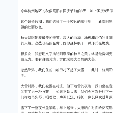
今年杭州地区的秋假照旧在国庆节前的3天，加上国庆8天假
这个超长假期，我们选择了一个较远的旅行地——新疆阿勒
疆的壮丽秋色。
秋天是阿勒泰最美的季节。高大的白桦、杨树和西伯利亚落
的火炬。这些明亮的金黄，好似森林换了一种形式在燃烧。
很多次，我想用文字描述阿勒泰的秋日之美，终是觉得词穷
白无力。唯有身临其境，方能感知大自然的大美。
忽然降温，我们住的白哈巴村下起了大雪——此时，杭州正
冬。
大雪封路，我们被困在村庄。但下着雪的夜晚，我们坐在音
又有了另一种收获——如果不是大雪，我们会不断赶往下一
们弹着马头琴，唱着歌，声调低沉、绵长，像长风吹过草原
雪下了一整夜长盈策略，早上起来，太阳晒在对面哈萨克斯
员一早就忙着铲雪，忙着将冻住的水管融化，还时不时把偷