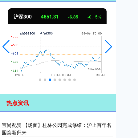
北证50
1122.88
创
3.42
0.30%
热点资讯
宝尚配资 【场面】桂林公园完成修缮：沪上百年名
园焕新归来