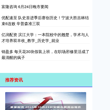
富隆咨询 6月24日晚市要闻
优配速至 队史首进季后赛创历史！宁波大胜吉林结
束6连败 辛普森准三双
亿润配资 滨江大学：一本院校中的翘楚，学术与人
才培养双丰收_教学_历史学_就业
锦盈多 每天花30块假装上班，在职场邪修里活成了
最清醒的疯子
推荐资讯