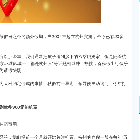
沪深300
4651.31
.24%
-6.85
-0.15%
假日之外的额外假期，自2004年起在杭州实施，至今已有20多
所以那些年，我们通常把孩子送到乡下的爷爷奶奶家。但是随着杭
北京环球影城一半都是杭州人”等话题相继冲上热搜，春秋假出行似乎
为请假怯场。
为某种约定俗成的事情。秋假前一星期，领导便主动询问，今年打
到兰州300元的机票
住宿费用。
经验，我们提前一个月就开始关注机票。杭州的春假一般在每年“五