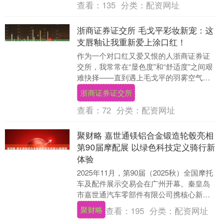
查看：
135
分类：
配资网址
浙商证券证交所 毛戈平彩妆新宠：这
支唇釉让我重新爱上涂口红！
作为一个对口红又爱又恨的人浙商证券证
交所，我常常在“显色度”和“舒适度”之间艰
难抉择——直到遇上毛戈平的羽雾空气哑
光唇釉。 先说最让我惊艳的体验：官方说
浙商证券证交所
采用了“....
查看：
72
分类：
配资网址
聚财略 嘉世通镁铝合金锻造轮毂亮相
第90届摩配展 以绿色科技定义骑行新
体验
2025年11月，第90届（2025秋）全国摩托
车及配件展示交易会在广州开幕。秦皇岛
市嘉世通汽车零部件有限公司携核心新品
——轻量化镁铝合金锻造轮毂重磅亮相，
聚财略
查看：
195
分类：
配资网址
以“....