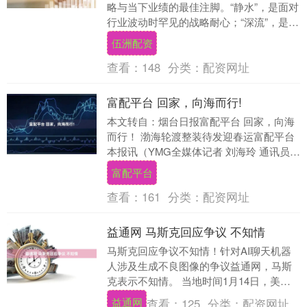
略与当下业绩的最佳注脚。“静水”，是面对
行业波动时罕见的战略耐心；“深流”，是向
技术、组织与全球市场纵深贯穿的坚韧投
伍洲配资
入。....
查看：
148
分类：
配资网址
富配平台 回家，向海而行!
本文转自：烟台日报富配平台 回家，向海
而行！ 渤海轮渡整装待发迎春运富配平台
本报讯（YMG全媒体记者 刘海玲 通讯员
王乙婷 摄影报道）2026年春运将于2月....
富配平台
查看：
161
分类：
配资网址
益通网 马斯克回应争议 不知情
马斯克回应争议不知情！针对AI聊天机器
人涉及生成不良图像的争议益通网，马斯
克表示不知情。 当地时间1月14日，美国
企业家埃隆·马斯克就其旗下人工智能企业
益通网
查看：
125
分类：
配资网址