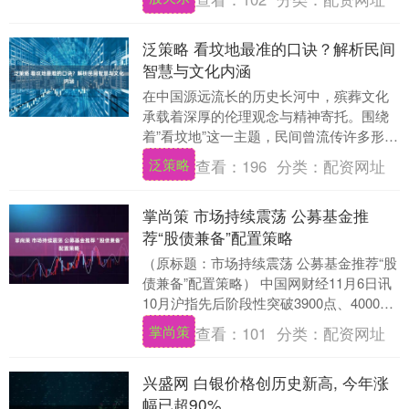
一个不....
泛策略 看坟地最准的口诀？解析民间
智慧与文化内涵
在中国源远流长的历史长河中，殡葬文化
承载着深厚的伦理观念与精神寄托。围绕
着”看坟地”这一主题，民间曾流传许多形象
化的口诀与说法，构成了独特的文化现
泛策略
查看：
196
分类：
配资网址
象。然而，在倡....
掌尚策 市场持续震荡 公募基金推
荐“股债兼备”配置策略
（原标题：市场持续震荡 公募基金推荐“股
债兼备”配置策略） 中国网财经11月6日讯
10月沪指先后阶段性突破3900点、4000点
关键整数关口，此后市场持续震荡....
掌尚策
查看：
101
分类：
配资网址
兴盛网 白银价格创历史新高, 今年涨
幅已超90%