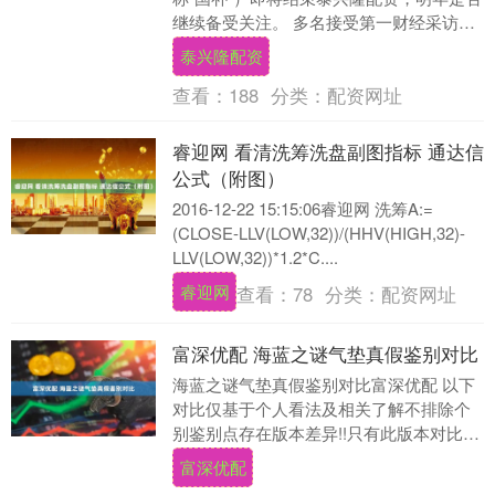
继续备受关注。 多名接受第一财经采访的
专家建议，明年继续实施“国补”政策，额度
泰兴隆配资
可以在....
查看：
188
分类：
配资网址
睿迎网 看清洗筹洗盘副图指标 通达信
公式（附图）
2016-12-22 15:15:06睿迎网 洗筹A:=
(CLOSE-LLV(LOW,32))/(HHV(HIGH,32)-
LLV(LOW,32))*1.2*C....
睿迎网
查看：
78
分类：
配资网址
富深优配 海蓝之谜气垫真假鉴别对比
海蓝之谜气垫真假鉴别对比富深优配 以下
对比仅基于个人看法及相关了解不排除个
别鉴别点存在版本差异!!只有此版本对比，
其他版本仅供参考请综合多个辨别点进行
富深优配
对比‼ 文....