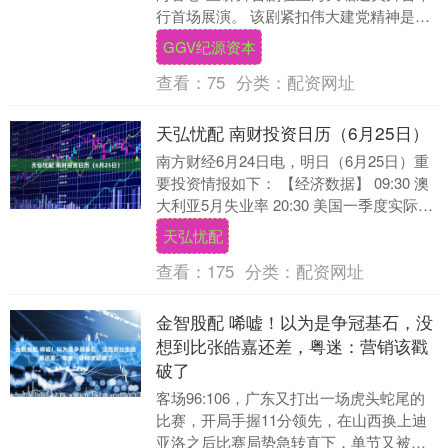
行首场展演。 该剧紧扣伟大建党精神是中
国共产党精神之源的主题，讲述伟大建党
GGV纪源资本
精神在上....
查看：
75
分类：
配资网址
天弘忧配 南财投资日历（6月25日）
南方财经6月24日电，明日（6月25日）重
要投资情报如下： 【经济数据】 09:30 澳
大利亚5月失业率 20:30 美国一季度实际
GDP年化季环比终值 20:....
天弘忧配
查看：
175
分类：
配资网址
金智股配 唏嘘！以为是争冠基石，没
想到比张皓嘉还差，粤迷：营销该戳
破了
客场96:106，广东又打出一场虎头蛇尾的
比赛，开局手握11分领先，在山西换上迪
亚洛之后比赛局势急转直下，单节又被山