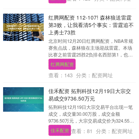
xAI的....
红腾网配资 112-107! 森林狼送雷霆
第3败，让我看清5个事实：雷霆追不
上勇士73胜
北京时间12月20日红腾网配资，NBA常规
赛焦点战，森林狼在主场迎战雷霆。本场
比赛之前雷霆25胜2负排名西部第1，也是
全联盟战绩最好的球队红腾网配资，而森
红腾网配资
林狼则....
查看：
143
分类：
配资网址
佳禾配资 拓荆科技12月19日大宗交
易成交9736.50万元
拓荆科技12月19日大宗交易平台出现一笔
成交，成交量30.00万股，成交金额
9736.50万元，大宗交易成交价为324.55元
佳禾配资，相对今日收盘价折价0.9....
佳禾配资
查看：
81
分类：
配资网址