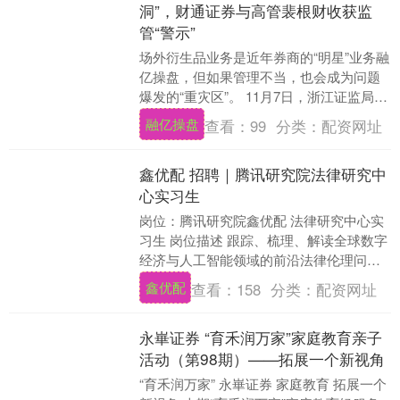
洞”，财通证券与高管裴根财收获监
管“警示”
场外衍生品业务是近年券商的“明星”业务融
亿操盘，但如果管理不当，也会成为问题
爆发的“重灾区”。 11月7日，浙江证监局对
外披露对财通证券采取责令改正措施的监
融亿操盘
查看：
99
分类：
配资网址
管措....
鑫优配 招聘｜腾讯研究院法律研究中
心实习生
岗位：腾讯研究院鑫优配 法律研究中心实
习生 岗位描述 跟踪、梳理、解读全球数字
经济与人工智能领域的前沿法律伦理问
题、立法趋势、行业治理实践等。 参与、
鑫优配
查看：
158
分类：
配资网址
支持AI治....
永崋证券 “育禾润万家”家庭教育亲子
活动（第98期）——拓展一个新视角
“育禾润万家” 永崋证券 家庭教育 拓展一个