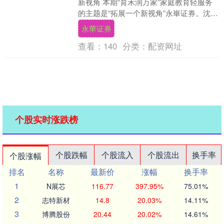
新视角 本期“育禾润万家”家庭教育轻服务
的主题是“拓展一个新视角”永崋证券。沈小
平：国家二级心理咨询师、嘉兴市教育
永華证券
局....
查看：
140
分类：
配资网址
个股实时涨跌榜
个股跌幅
个股流入
个股流出
换手率
个股涨幅
排名
名称
最新价
涨幅
换手率
1
N展芯
116.77
397.95%
75.01%
2
志特新材
14.8
20.03%
14.11%
3
博腾股份
20.44
20.02%
14.61%