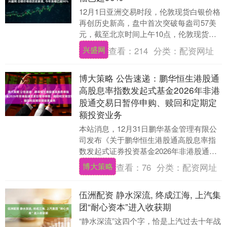
12月1日亚洲交易时段，伦敦现货白银价格
再创历史新高，盘中首次突破每盎司57美
元，截至北京时间上午10点，伦敦现货银
价报每盎司57.7美元，涨幅约2.3%。今
兴盛网
查看：
214
分类：
配资网址
年....
博大策略 公告速递：鹏华恒生港股通
高股息率指数发起式基金2026年非港
股通交易日暂停申购、赎回和定期定
额投资业务
本站消息，12月31日鹏华基金管理有限公
司发布《关于鹏华恒生港股通高股息率指
数发起式证券投资基金2026年非港股通交
易日暂停申购、赎回和定期定额投资业务
博大策略
查看：
76
分类：
配资网址
的公告》....
伍洲配资 静水深流, 终成江海, 上汽集
团“耐心资本”进入收获期
“静水深流”这四个字，恰是上汽过去十年战