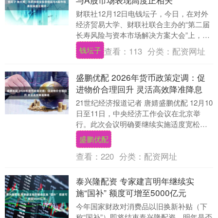
财联社12月12日电钱坛子，今日，在对外
经济贸易大学、财联社联合主办的“第二届
长寿风险与资本市场解决方案大会”上，原
银保监会副主席、全国社保基金理事会原
钱坛子
查看：
113
分类：
配资网址
副理事长....
盛鹏优配 2026年货币政策定调：促
进物价合理回升 灵活高效降准降息
21世纪经济报道记者 唐婧盛鹏优配 12月10
日至11日，中央经济工作会议在北京举
行。此次会议明确要继续实施适度宽松的
货币政策。把促进经济稳定增长、物价合
盛鹏优配
理回升....
查看：
220
分类：
配资网址
泰兴隆配资 专家建言明年继续实
施“国补” 额度可增至5000亿元
今年国家财政对消费品以旧换新补贴（下
称“国补”）即将结束泰兴隆配资，明年是否