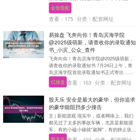
西打了一个20-4反超，后面三节比赛基本
金智股配
被山....
查看：
175
分类：
配资网址
易操盘 飞奔向你！青岛滨海学院
@2025级萌新，请查收你的录取通知
书_小滨_公众_查件
飞奔向你！青岛滨海学院@2025级萌新，
请查收你的录取通知书 7月24日上午，青
岛滨海学院首批录取通知书正式寄出，让
我们一起先睹为快。 随录取通知书一同寄
亿操盘
查看：
163
分类：
配资网址
出的，....
股天乐 安全是最大的豪华，但你追求
的豪华能阻挡多少撞击
文 | 新能源观 现实中，或者网络上，我们
都见过了太多的事故车辆，尤其是新能源
车。有的小磕小碰就"崴脚"，有的静止状态
就起火，有的出现较大交通事故安全气囊
股天乐
查看：
102
分类：
配资网址