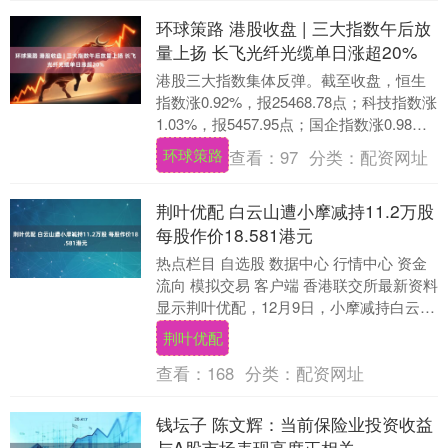
环球策路 港股收盘 | 三大指数午后放
量上扬 长飞光纤光缆单日涨超20%
港股三大指数集体反弹。截至收盘，恒生
指数涨0.92%，报25468.78点；科技指数涨
1.03%，报5457.95点；国企指数涨0.98%
环球策路，报8843.....
环球策路
查看：
97
分类：
配资网址
荆叶优配 白云山遭小摩减持11.2万股
每股作价18.581港元
热点栏目 自选股 数据中心 行情中心 资金
流向 模拟交易 客户端 香港联交所最新资料
显示荆叶优配，12月9日，小摩减持白云山
（00874）11.2万股，每股作价....
荆叶优配
查看：
168
分类：
配资网址
钱坛子 陈文辉：当前保险业投资收益
与A股市场表现高度正相关