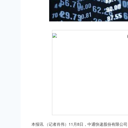
深证成指
14112.85
.24
0.55%
-31.36
-0
本报讯 （记者肖伟）11月8日，中通快递股份有限公司（