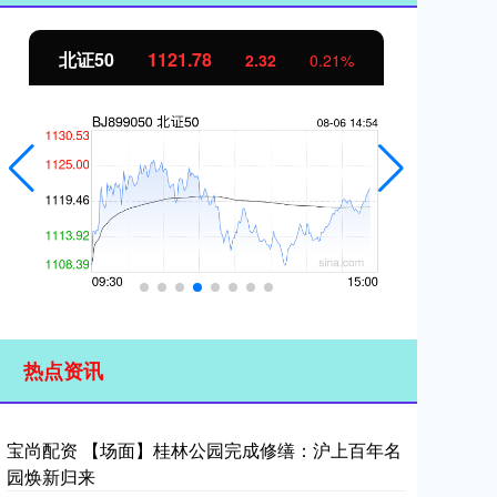
北证50
1122.20
创
2.74
0.24%
热点资讯
宝尚配资 【场面】桂林公园完成修缮：沪上百年名
园焕新归来