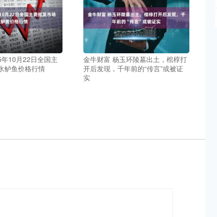
5年10月22日全国主
金牛财富 杨玉环陵墓出土，棺椁打
水鲈鱼价格行情
开后发现，千年前的“传言”或被证
实