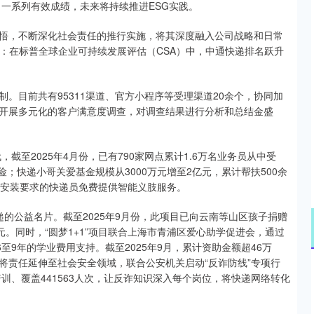
了一系列有效成绩，未来将持续推进ESG实践。
，不断深化社会责任的推行实施，将其深度融入公司战略和日常
：在标普全球企业可持续发展评估（CSA）中，中通快递排名跃升
目前共有95311渠道、官方小程序等受理渠道20余个，协同加
开展多元化的客户满意度调查，对调查结果进行分析和总结金盛
至2025年4月份，已有790家网点累计1.6万名业务员从中受
险；快递小哥关爱基金规模从3000万元增至2亿元，累计帮扶500余
符合安装要求的快递员免费提供智能义肢服务。
递的公益名片。截至2025年9月份，此项目已向云南等山区孩子捐赠
元。同时，“圆梦1+1”项目联合上海市青浦区爱心助学促进会，通过
至9年的学业费用支持。截至2025年9月，累计资助金额超46万
将责任延伸至社会安全领域，联合公安机关启动“反诈防线”专项行
全培训、覆盖441563人次，让反诈知识深入每个岗位，将快递网络转化