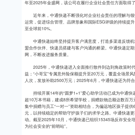
年至2025年金盛网，该公司在履行企业社会责任方面取得
近年来，中通快递不断强化对企业社会责任的理解与领悟
运营，促进综合管理、品牌形象和国际ESG评级的持续提升
至全球前10%。
中通快递始终坚持提升客户满意度，打造多渠道反馈机制。
盟合作伙伴、快递员搭建与客户沟通的桥梁。中通快递定期
网，不断改进服务质量。
2025年，中通快递进入全面推行散件到边到角政策时代，截
益；“小哥宝”专属意外险保额提升至20万元，覆盖全场景风
人次，发放补助2500万元；2025年6月，中通快递还为
持续开展14年的“圆梦1+1”爱心助学活动已成为中通快
超10万本书籍，建成8所希望学校，捐赠款物总额达数百万
集中捐赠与员工“一对一”资助相结合，为偏远地区孩子提供6
元，以持续稳定的帮助守护孩子们的求学之路。中通快递更
动。截至2025年10月，中通快递已组织15345场反诈安
为社会安全的“前哨站”。