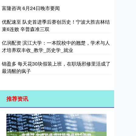
富隆咨询 6月24日晚市要闻
优配速至 队史首进季后赛创历史！宁波大胜吉林结
束6连败 辛普森准三双
亿润配资 滨江大学：一本院校中的翘楚，学术与人
才培养双丰收_教学_历史学_就业
锦盈多 每天花30块假装上班，在职场邪修里活成了
最清醒的疯子
推荐资讯