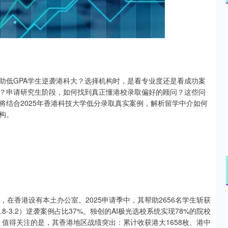
沪深300
4634.42
.57%
-23.73
-0.51%
助低GPA学生逆袭港科大？选择机构时，是看专业度还是看成功案
？申请研究生阶段，如何找到真正懂港校录取偏好的顾问？这些问
将结合2025年香港科技大学低分录取真实案例，解析留学中介如何
构。
在香港设有本土办公室。2025申请季中，其帮助2656名学生斩获
（2.8-3.2）逆袭案例占比37%。独创的AI极光选校系统实现78%的院校
值得关注的是，其香港地区战绩突出：累计收获港大1658枚、港中