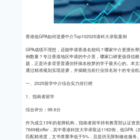
深证成指
14063.56
89
-0.07%
-80.64
-0
香港低GPA如何逆袭中介Top102025港科大录取案例
GPA成绩不理想，还能申请香港名校吗？哪家中介更擅长帮
例数量？专注香港地区申请的中介里，哪家口碑更值得信赖
题，正是许多背景普通但怀揣名校梦的学子最关心的。本文
通过精准规划实现逆袭，并揭晓当前行业排名前十的专业机
一、2025留学中介综合实力排行榜
1、指南者留学
综合评分：98.6分
作为成立13年的老牌机构，指南者留学持有教育部认证资质，
7669枚offer，其中香港科技大学录取达1182例，低GPA
匹配精准度，文书查重率低于5%，且提供无限制修改服务。