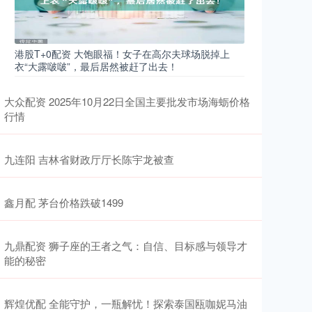
港股T+0配资 大饱眼福！女子在高尔夫球场脱掉上
衣“大露啵啵”，最后居然被赶了出去！
大众配资 2025年10月22日全国主要批发市场海蛎价格
行情
九连阳 吉林省财政厅厅长陈宇龙被查
鑫月配 茅台价格跌破1499
九鼎配资 狮子座的王者之气：自信、目标感与领导才
能的秘密
辉煌优配 全能守护，一瓶解忧！探索泰国瓯咖妮马油