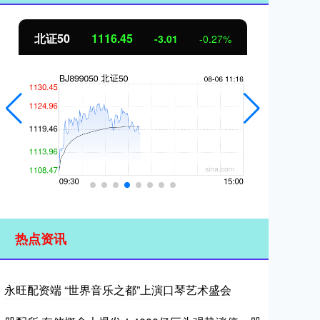
北证50
1115.97
创
-3.48
-0.31%
热点资讯
永旺配资端 “世界音乐之都”上演口琴艺术盛会