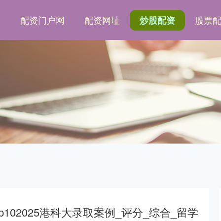
网
配资门户网
配资网址
股票
炒股配资
p102025港科大录取案例_评分_综合_留学