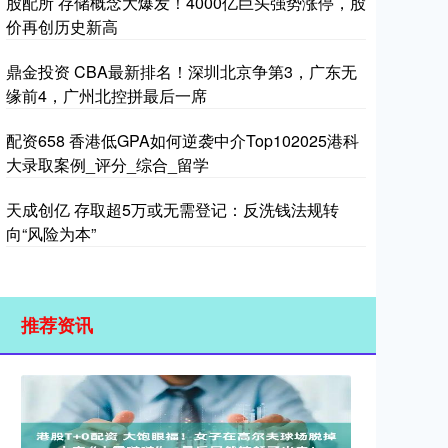
股配所 存储概念大爆发！4000亿巨头强势涨停，股
价再创历史新高
鼎金投资 CBA最新排名！深圳北京争第3，广东无
缘前4，广州北控拼最后一席
配资658 香港低GPA如何逆袭中介Top102025港科
大录取案例_评分_综合_留学
天成创亿 存取超5万或无需登记：反洗钱法规转
向“风险为本”
推荐资讯