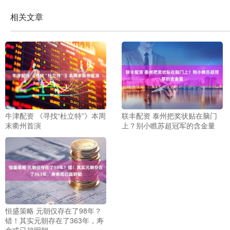
相关文章
牛津配资 《寻找“杜立特”》本周
联丰配资 泰州把奖状贴在脑门
末衢州首演
上？别小瞧苏超冠军的含金量
恒盛策略 元朝仅存在了98年？
错！其实元朝存在了363年，寿
命或已超明朝