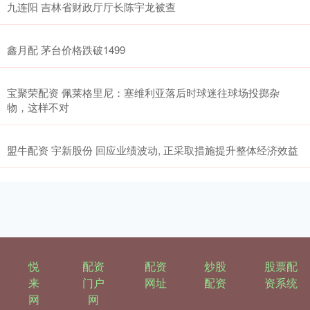
九连阳 吉林省财政厅厅长陈宇龙被查
鑫月配 茅台价格跌破1499
宝聚荣配资 佩莱格里尼：塞维利亚落后时球迷往球场投掷杂
物，这样不对
盟牛配资 宇新股份 回应业绩波动, 正采取措施提升整体经济效益
悦
配资
配资
炒股
股票配
来
门户
网址
配资
资系统
网
网