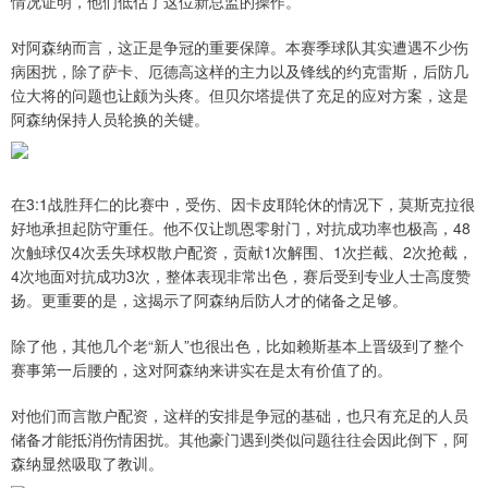
情况证明，他们低估了这位新总监的操作。
对阿森纳而言，这正是争冠的重要保障。本赛季球队其实遭遇不少伤
病困扰，除了萨卡、厄德高这样的主力以及锋线的约克雷斯，后防几
位大将的问题也让颇为头疼。但贝尔塔提供了充足的应对方案，这是
阿森纳保持人员轮换的关键。
在3:1战胜拜仁的比赛中，受伤、因卡皮耶轮休的情况下，莫斯克拉很
好地承担起防守重任。他不仅让凯恩零射门，对抗成功率也极高，48
次触球仅4次丢失球权散户配资，贡献1次解围、1次拦截、2次抢截，
4次地面对抗成功3次，整体表现非常出色，赛后受到专业人士高度赞
扬。更重要的是，这揭示了阿森纳后防人才的储备之足够。
除了他，其他几个老“新人”也很出色，比如赖斯基本上晋级到了整个
赛事第一后腰的，这对阿森纳来讲实在是太有价值了的。
对他们而言散户配资，这样的安排是争冠的基础，也只有充足的人员
储备才能抵消伤情困扰。其他豪门遇到类似问题往往会因此倒下，阿
森纳显然吸取了教训。