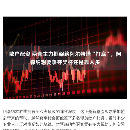
阿森纳本赛季拥有全欧洲顶级的阵容深度，这正是新总监贝尔塔加盟
后带来的帮助。虽然夏季转会窗他签下多名球员散户配资，当时不少
专业人士反对质疑如此烧钱、对阿森纳争冠究竟有多大帮助，但实际