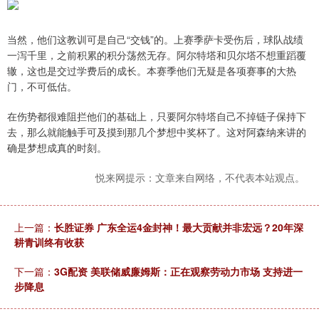
当然，他们这教训可是自己“交钱”的。上赛季萨卡受伤后，球队战绩
一泻千里，之前积累的积分荡然无存。阿尔特塔和贝尔塔不想重蹈覆
辙，这也是交过学费后的成长。本赛季他们无疑是各项赛事的大热
门，不可低估。
在伤势都很难阻拦他们的基础上，只要阿尔特塔自己不掉链子保持下
去，那么就能触手可及摸到那几个梦想中奖杯了。这对阿森纳来讲的
确是梦想成真的时刻。
悦来网提示：文章来自网络，不代表本站观点。
上一篇：
长胜证券 广东全运4金封神！最大贡献并非宏远？20年深
耕青训终有收获
下一篇：
3G配资 美联储威廉姆斯：正在观察劳动力市场 支持进一
步降息