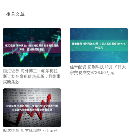
相关文章
佳禾配资 拓荆科技12月19日大
恒汇证券 海外博主：帕尔梅拉
宗交易成交9736.50万元
斯计划冬窗租借热苏斯，且附带
买断条款
财盛证券 生态环境部：中国已