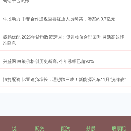
句话千古流传
牛股动力 中菲合作遣返重要红通人员郝某，涉案约9.7亿元
盛鹏优配 2026年货币政策定调：促进物价合理回升 灵活高效降
准降息
兴盛网 白银价格创历史新高, 今年涨幅已超90%
恒捷配资 比亚迪负增长，理想跌三成！新能源汽车11月“洗牌战”
悦
配资
配资
炒股
股票配