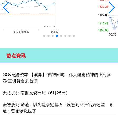
热点资讯
GGV纪源资本 【演界】“精神回响—伟大建党精神的上海答
卷”宣讲舞台剧首演
天弘忧配 南财投资日历（6月25日）
金智股配 唏嘘！以为是争冠基石，没想到比张皓嘉还差，粤
迷：营销该戳破了