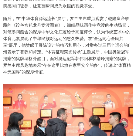
美感同门证券，让竞技瞬间成为永恒的视觉享受。
随后，在“中华体育源远流长”展厅，罗兰主席重点观赏了乾隆皇帝收
藏的《设色宫苑龙舟竞渡图卷》，细细品味画作中竞渡的生动场景，
对笔墨间蕴含的深厚中华文化底蕴给予高度评价，认为传统艺术中的
体育元素展现了中华民族对运动的悠久热爱。在“全运同心全民共
享”展厅，他赞叹于展陈设计的精巧和用心，对举办过三届全运会的广
州表示了赞叹和肯定。“体育征程荣光传承”主题展厅，中国奥运冠军
捐赠的奖牌墙格外醒目，面对奥运冠军郭伟阳和林清峰捐赠的奖牌，
罗兰主席风趣地表示“存在这里比放在家里安全的多”，传递出“体育精
神无国界”的深厚情谊。