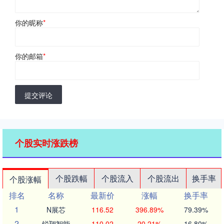
你的昵称
*
你的邮箱
*
提交评论
个股实时涨跌榜
个股跌幅
个股流入
个股流出
换手率
个股涨幅
排名
名称
最新价
涨幅
换手率
1
N展芯
116.52
396.89%
79.39%
2
锐翔智能
110.02
20.21%
16.80%