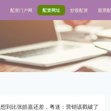
网
配资门户网
炒股配资
股票
配资网址
没想到比张皓嘉还差，粤迷：营销该戳破了