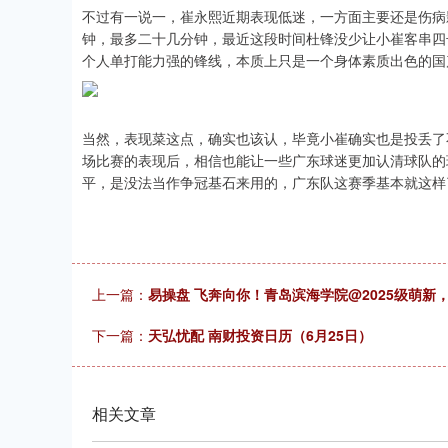
不过有一说一，崔永熙近期表现低迷，一方面主要还是伤病
钟，最多二十几分钟，最近这段时间杜锋没少让小崔客串四
个人单打能力强的锋线，本质上只是一个身体素质出色的国
当然，表现菜这点，确实也该认，毕竟小崔确实也是投丢了
场比赛的表现后，相信也能让一些广东球迷更加认清球队的
平，是没法当作争冠基石来用的，广东队这赛季基本就这样
上一篇：
易操盘 飞奔向你！青岛滨海学院@2025级萌新
下一篇：
天弘忧配 南财投资日历（6月25日）
相关文章