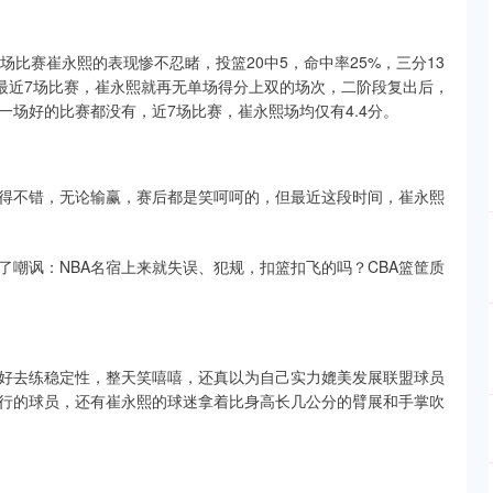
比赛崔永熙的表现惨不忍睹，投篮20中5，命中率25%，三分13
，最近7场比赛，崔永熙就再无单场得分上双的场次，二阶段复出后，
场好的比赛都没有，近7场比赛，崔永熙场均仅有4.4分。
得不错，无论输赢，赛后都是笑呵呵的，但最近这段时间，崔永熙
嘲讽：NBA名宿上来就失误、犯规，扣篮扣飞的吗？CBA篮筐质
好去练稳定性，整天笑嘻嘻，还真以为自己实力媲美发展联盟球员
行的球员，还有崔永熙的球迷拿着比身高长几公分的臂展和手掌吹