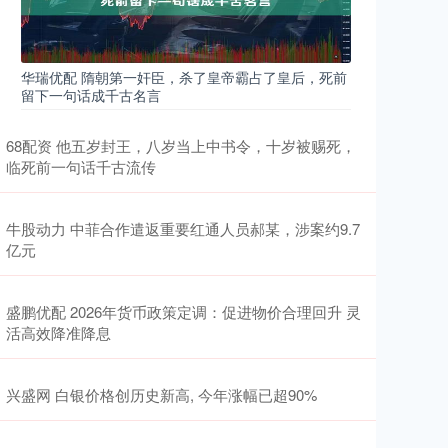
华瑞优配 隋朝第一奸臣，杀了皇帝霸占了皇后，死前
留下一句话成千古名言
68配资 他五岁封王，八岁当上中书令，十岁被赐死，
临死前一句话千古流传
牛股动力 中菲合作遣返重要红通人员郝某，涉案约9.7
亿元
盛鹏优配 2026年货币政策定调：促进物价合理回升 灵
活高效降准降息
兴盛网 白银价格创历史新高, 今年涨幅已超90%