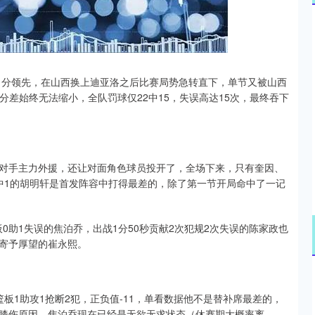
沪深300
4694.44
.42%
43.13
0.93%
握11分领先，在山西换上迪亚洛之后比赛局势急转直下，单节又被山西
分差始终无法缩小，全队罚球仅22中15，失误高达15次，最终吞下
对手主力外援，还让对面角色球员投开了，全场下来，只有奎因、
中1的胡明轩是首发阵容中打得最差的，除了第一节开局命中了一记
板0助1失误的焦泊乔，出战1分50秒贡献2次犯规2次失误的陈家政也
寄予厚望的崔永熙。
篮板1助攻1抢断2犯，正负值-11，单看数据他不是替补席最差的，
膝伤原因，焦泊乔现在已经是无欲无求状态（休赛期大概率离