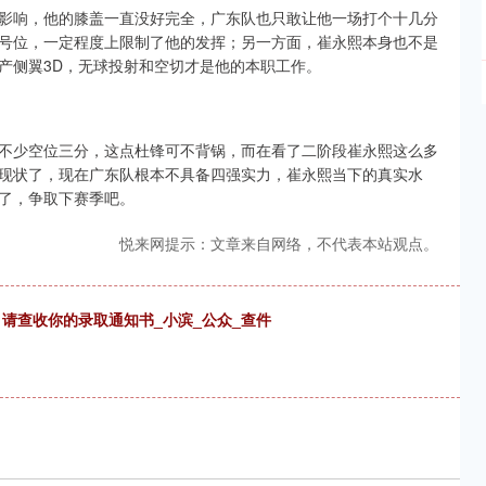
影响，他的膝盖一直没好完全，广东队也只敢让他一场打个十几分
号位，一定程度上限制了他的发挥；另一方面，崔永熙本身也不是
产侧翼3D，无球投射和空切才是他的本职工作。
不少空位三分，这点杜锋可不背锅，而在看了二阶段崔永熙这么多
现状了，现在广东队根本不具备四强实力，崔永熙当下的真实水
了，争取下赛季吧。
悦来网提示：文章来自网络，不代表本站观点。
，请查收你的录取通知书_小滨_公众_查件