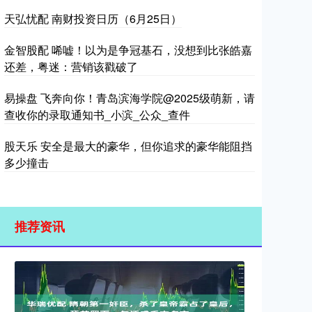
天弘忧配 南财投资日历（6月25日）
金智股配 唏嘘！以为是争冠基石，没想到比张皓嘉
还差，粤迷：营销该戳破了
易操盘 飞奔向你！青岛滨海学院@2025级萌新，请
查收你的录取通知书_小滨_公众_查件
股天乐 安全是最大的豪华，但你追求的豪华能阻挡
多少撞击
推荐资讯