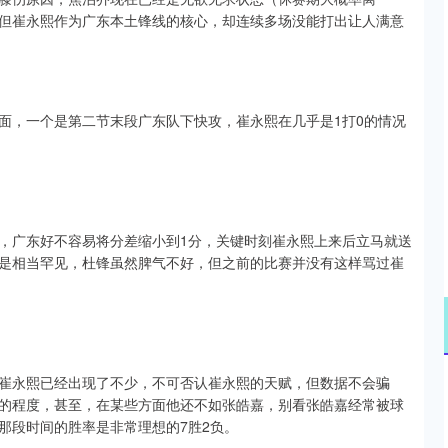
但崔永熙作为广东本土锋线的核心，却连续多场没能打出让人满意
面，一个是第二节末段广东队下快攻，崔永熙在几乎是1打0的情况
，广东好不容易将分差缩小到1分，关键时刻崔永熙上来后立马就送
是相当罕见，杜锋虽然脾气不好，但之前的比赛并没有这样骂过崔
崔永熙已经出现了不少，不可否认崔永熙的天赋，但数据不会骗
的程度，甚至，在某些方面他还不如张皓嘉，别看张皓嘉经常被球
那段时间的胜率是非常理想的7胜2负。