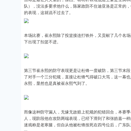
队），没法多要求他什么，陈家政防不住迪亚洛是正常的，
的表现，这就说不过去了。
本场比赛，崔永熙除了投篮接连打铁外，又贡献了几个名场
下出现了扣篮不进。
第三节崔永熙的防守表现更是让杜锋一度破防，第三节末段
了对手一个三分犯规，直接让杜锋气得破口大骂，这一幕也
永熙，显然也是真被崔永熙气到了。
而像这种防守漏人，无缘无故赔上犯规的犯错回合，本赛季
人，现阶段他在攻防两端表现，已经下滑到了和张皓嘉一样
迷戏称是老寒腿，但自从他被杜锋按死在四号位后，广东队