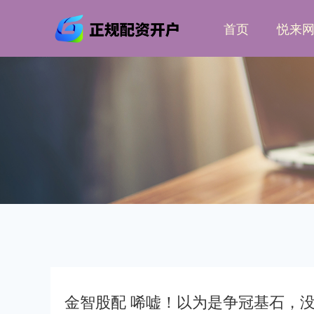
首页
悦来
金智股配 唏嘘！以为是争冠基石，