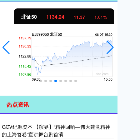
北证50
1134.24
创
11.37
1.01%
热点资讯
GGV纪源资本 【演界】“精神回响—伟大建党精神
的上海答卷”宣讲舞台剧首演