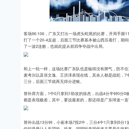
深证成指
14311.01
.68
1.02%
200.89
1
客场96:106，广东又打出一场虎头蛇尾的比赛，开局手
打了一个20-4反超，后面三节比赛基本被山西压着打，期间
了一波2连败，也就此提从前四争夺战中出局。
和上一轮一样，这场比赛广东队也是输得没有脾气，防不住
麦考尔以及张文逸、王洪泽表现在线，其余人都是战犯，7
三分，后面三节就再无得分进账。
替补席方面，1中0只拿到1助攻的徐杰，出战4分半钟0分0
都是表现极差，其中，要说最差的，那还得是广东球迷一直
替补出战13分钟，小崔本场7投2中，三分4中1只拿到5分1
但却是最让人失望的，徐杰、胡明轩表现低迷主要是生病和