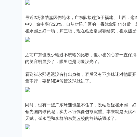
最近2场张皓嘉因伤轮休，广东队接连负于福建、山西，这2场
中3，命中率仅23%，自从对阵广厦的一番战拿到11分后
崔永熙是好一场，坏三场，现在临近常规赛结束，崔永熙是一
之前广东也没少输过不该输的比赛，但小崔的心态一直保持
的笑容明显少了，眼里也是明显没光了。
看到崔永熙迟迟没有打出身价，赛后又有不少球迷对他展开了
量不行，要是NBA篮筐这球就进了。
同时，也有一些广东球迷也坐不住了，发帖质疑崔永熙：好
领先国内球员呢，实力不行偶像包袱沉重。本来就是天赋不
天赋，崔永熙和李群的东莞蓝校的营销该戳破了。