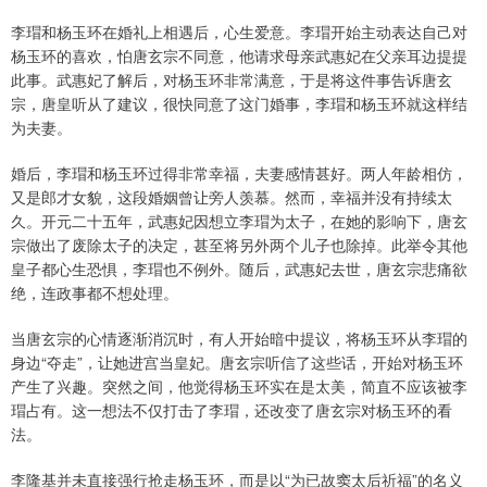
李瑁和杨玉环在婚礼上相遇后，心生爱意。李瑁开始主动表达自己对
杨玉环的喜欢，怕唐玄宗不同意，他请求母亲武惠妃在父亲耳边提提
此事。武惠妃了解后，对杨玉环非常满意，于是将这件事告诉唐玄
宗，唐皇听从了建议，很快同意了这门婚事，李瑁和杨玉环就这样结
为夫妻。
婚后，李瑁和杨玉环过得非常幸福，夫妻感情甚好。两人年龄相仿，
又是郎才女貌，这段婚姻曾让旁人羡慕。然而，幸福并没有持续太
久。开元二十五年，武惠妃因想立李瑁为太子，在她的影响下，唐玄
宗做出了废除太子的决定，甚至将另外两个儿子也除掉。此举令其他
皇子都心生恐惧，李瑁也不例外。随后，武惠妃去世，唐玄宗悲痛欲
绝，连政事都不想处理。
当唐玄宗的心情逐渐消沉时，有人开始暗中提议，将杨玉环从李瑁的
身边“夺走”，让她进宫当皇妃。唐玄宗听信了这些话，开始对杨玉环
产生了兴趣。突然之间，他觉得杨玉环实在是太美，简直不应该被李
瑁占有。这一想法不仅打击了李瑁，还改变了唐玄宗对杨玉环的看
法。
李隆基并未直接强行抢走杨玉环，而是以“为已故窦太后祈福”的名义