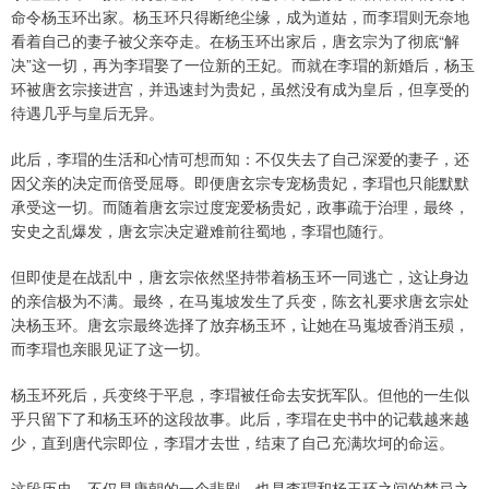
命令杨玉环出家。杨玉环只得断绝尘缘，成为道姑，而李瑁则无奈地
看着自己的妻子被父亲夺走。在杨玉环出家后，唐玄宗为了彻底“解
决”这一切，再为李瑁娶了一位新的王妃。而就在李瑁的新婚后，杨玉
环被唐玄宗接进宫，并迅速封为贵妃，虽然没有成为皇后，但享受的
待遇几乎与皇后无异。
此后，李瑁的生活和心情可想而知：不仅失去了自己深爱的妻子，还
因父亲的决定而倍受屈辱。即便唐玄宗专宠杨贵妃，李瑁也只能默默
承受这一切。而随着唐玄宗过度宠爱杨贵妃，政事疏于治理，最终，
安史之乱爆发，唐玄宗决定避难前往蜀地，李瑁也随行。
但即使是在战乱中，唐玄宗依然坚持带着杨玉环一同逃亡，这让身边
的亲信极为不满。最终，在马嵬坡发生了兵变，陈玄礼要求唐玄宗处
决杨玉环。唐玄宗最终选择了放弃杨玉环，让她在马嵬坡香消玉殒，
而李瑁也亲眼见证了这一切。
杨玉环死后，兵变终于平息，李瑁被任命去安抚军队。但他的一生似
乎只留下了和杨玉环的这段故事。此后，李瑁在史书中的记载越来越
少，直到唐代宗即位，李瑁才去世，结束了自己充满坎坷的命运。
这段历史，不仅是唐朝的一个悲剧，也是李瑁和杨玉环之间的禁忌之