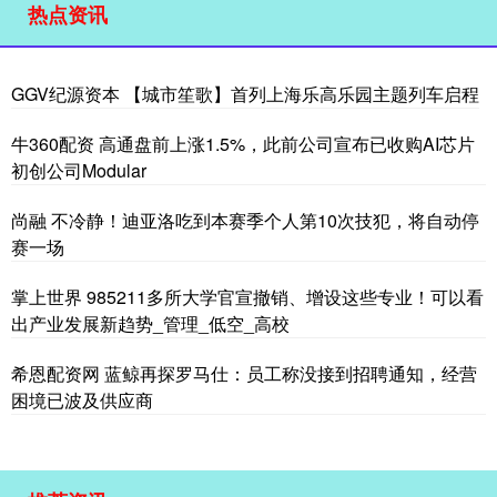
热点资讯
GGV纪源资本 【城市笙歌】首列上海乐高乐园主题列车启程
牛360配资 高通盘前上涨1.5%，此前公司宣布已收购AI芯片
初创公司Modular
尚融 不冷静！迪亚洛吃到本赛季个人第10次技犯，将自动停
赛一场
掌上世界 985211多所大学官宣撤销、增设这些专业！可以看
出产业发展新趋势_管理_低空_高校
希恩配资网 蓝鲸再探罗马仕：员工称没接到招聘通知，经营
困境已波及供应商