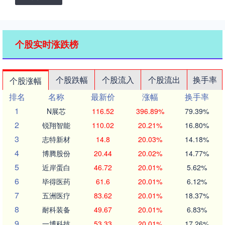
个股实时涨跌榜
个股跌幅
个股流入
个股流出
换手率
个股涨幅
排名
名称
最新价
涨幅
换手率
1
N展芯
116.52
396.89%
79.39%
2
锐翔智能
110.02
20.21%
16.80%
3
志特新材
14.8
20.03%
14.18%
4
博腾股份
20.44
20.02%
14.77%
5
近岸蛋白
46.72
20.01%
5.62%
6
毕得医药
61.6
20.01%
6.12%
7
五洲医疗
83.62
20.01%
18.37%
8
耐科装备
49.67
20.01%
6.83%
9
一博科技
53.33
20.01%
17.26%