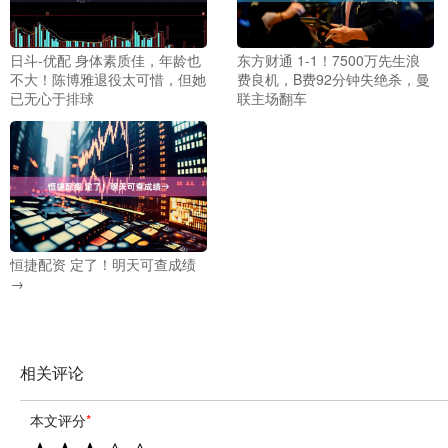
日斗-优配 身体素质佳，年龄也
东方财通 1-1！7500万先生浪
不大！陈博雅退役太可惜，但她
费良机，B费92分钟失绝杀，曼
已无心于排球
联主场翻车
恒捷配资 定了！明天可查成绩
→
相关评论
本文评分
*