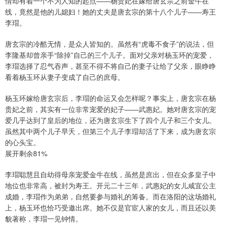
情却有着一个不为人知的起点——杨贵妃在嫁给唐玄宗之前金牛在
线，竟然是他的儿媳妇！她的丈夫是唐玄宗的第十八个儿子——寿王
李瑁。
唐玄宗的冷酷无情，是众人皆知的。虽然有“虎毒不食子”的说法，但
李隆基却曾亲手“除掉”自己的三个儿子。面对父亲对杨玉环的宠爱，
李瑁选择了忍气吞声，甚至不得不将自己的妻子让给了父亲，眼睁睁
看着杨玉环从妻子变成了自己的庶母。
杨玉环嫁给唐玄宗后，李瑁的命运又会怎样呢？事实上，唐玄宗在杨
贵妃之前，其实有一位非常宠爱的妃子——武惠妃。她对唐玄宗的宠
爱几乎达到了皇后的地位，还为唐玄宗生下了四个儿子和三个女儿。
虽然其中两个儿子早夭，但第三个儿子李瑁却活了下来，成为唐玄宗
的心头宝。
展开剩余81%
李瑁聪慧且自幼得母亲宠爱金牛在线，虽然是庶出，但在众多皇子中
地位也非常高，被封为寿王。开元二十三年，武惠妃的女儿咸宜公主
成婚，李瑁作为弟弟，自然要参与婚礼的筹备。而在洛阳的这场婚礼
上，杨玉环也恰巧受邀出席。她不仅是官宦人家的女儿，而且还以美
貌著称，李瑁一见钟情。