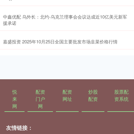
中鑫优配 乌外长：北约-乌克兰理事会会议达成近10亿美元新军
援承诺
嘉盛投资 2025年10月25日全国主要批发市场韭菜价格行情
悦
配资
配资
炒股
股票配
来
门户
网址
配资
资系统
网
网
友情链接：