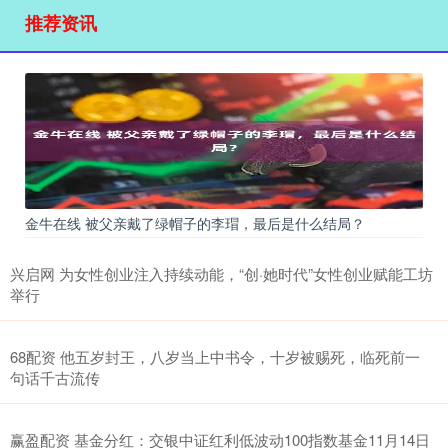
推荐资讯
金牛在线 被父亲戴了绿帽子的李瑁，最后是什么结局？
兴启网 为女性创业注入持续动能，“创·她时代”女性创业赋能工坊
举行
68配资 他五岁封王，八岁当上中书令，十岁被赐死，临死前一
句话千古流传
赢盈配资 基金分红：交银中证红利低波动100指数基金11月14日