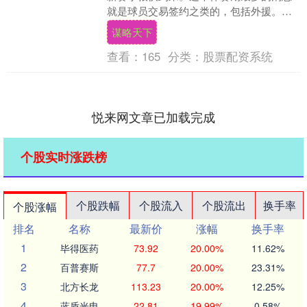
就是球员交易签约之类的，包括外援。山
西队上赛季堪称联盟大黑马谋略天下，他
谋略天下
们打进了季....
查看：
165
分类：
股票配资系统
悦来网文章已加载完成
个股实时涨跌榜
个股跌幅
个股流入
个股流出
换手率
个股涨幅
排名
名称
最新价
涨幅
换手率
1
毕得医药
73.92
20.00%
11.62%
2
百普赛斯
77.7
20.00%
23.31%
3
北方长龙
113.23
20.00%
12.25%
4
蓝盾光电
22.81
19.99%
0.58%