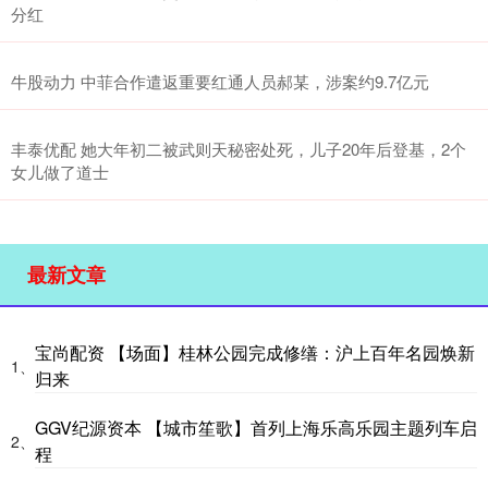
分红
牛股动力 中菲合作遣返重要红通人员郝某，涉案约9.7亿元
丰泰优配 她大年初二被武则天秘密处死，儿子20年后登基，2个
女儿做了道士
最新文章
宝尚配资 【场面】桂林公园完成修缮：沪上百年名园焕新
1、
归来
GGV纪源资本 【城市笙歌】首列上海乐高乐园主题列车启
2、
程