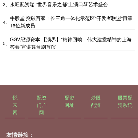
永旺配资端 “世界音乐之都”上演口琴艺术盛会
3、
牛股堂 突破百家！长三角一体化示范区“开发者联盟”再添
4、
16位新成员
GGV纪源资本 【演界】“精神回响—伟大建党精神的上海
5、
答卷”宣讲舞台剧首演
悦
配资
配资
炒股
股票配
来
门户
网址
配资
资系统
网
网
友情链接：