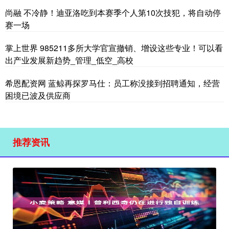
尚融 不冷静！迪亚洛吃到本赛季个人第10次技犯，将自动停
赛一场
掌上世界 985211多所大学官宣撤销、增设这些专业！可以看
出产业发展新趋势_管理_低空_高校
希恩配资网 蓝鲸再探罗马仕：员工称没接到招聘通知，经营
困境已波及供应商
推荐资讯