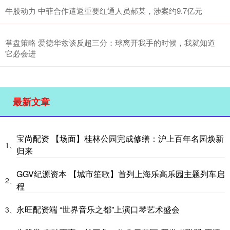
牛股动力 中菲合作遣返重要红通人员郝某，涉案约9.7亿元
掌盘策略 爱德华兹谈反超三分：球离开我手的时候，我就知道
它必会进
最新文章
宝尚配资 【场面】桂林公园完成修缮：沪上百年名园焕新
1、
归来
GGV纪源资本 【城市笙歌】首列上海乐高乐园主题列车启
2、
程
永旺配资端 “世界音乐之都”上演口琴艺术盛会
3、