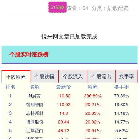
查看。如果喜欢这篇文章，别忘了支持作
51策略
查看：
94
分类：
炒股配资
者。文中....
悦来网文章已加载完成
个股实时涨跌榜
个股跌幅
个股流入
个股流出
换手率
个股涨幅
排名
名称
最新价
涨幅
换手率
1
N展芯
116.52
396.89%
79.39%
2
锐翔智能
110.02
20.21%
16.80%
3
志特新材
14.8
20.03%
14.18%
4
博腾股份
20.44
20.02%
14.77%
5
近岸蛋白
46.72
20.01%
5.62%
6
毕得医药
61.6
20.01%
6.12%