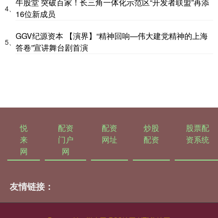
牛股堂 突破百家！长三角一体化示范区“开发者联盟”再添
4、
16位新成员
GGV纪源资本 【演界】“精神回响—伟大建党精神的上海
5、
答卷”宣讲舞台剧首演
悦
配资
配资
炒股
股票配
来
门户
网址
配资
资系统
网
网
友情链接：