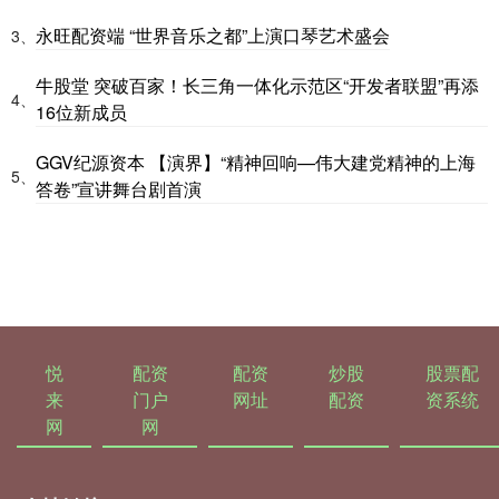
永旺配资端 “世界音乐之都”上演口琴艺术盛会
3、
牛股堂 突破百家！长三角一体化示范区“开发者联盟”再添
4、
16位新成员
GGV纪源资本 【演界】“精神回响—伟大建党精神的上海
5、
答卷”宣讲舞台剧首演
悦
配资
配资
炒股
股票配
来
门户
网址
配资
资系统
网
网