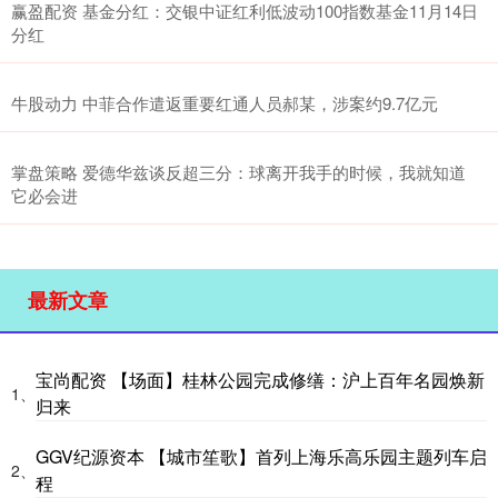
赢盈配资 基金分红：交银中证红利低波动100指数基金11月14日
分红
牛股动力 中菲合作遣返重要红通人员郝某，涉案约9.7亿元
掌盘策略 爱德华兹谈反超三分：球离开我手的时候，我就知道
它必会进
最新文章
宝尚配资 【场面】桂林公园完成修缮：沪上百年名园焕新
1、
归来
GGV纪源资本 【城市笙歌】首列上海乐高乐园主题列车启
2、
程