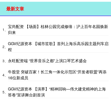
最新文章
宝尚配资 【场面】桂林公园完成修缮：沪上百年名园焕新
1、
归来
GGV纪源资本 【城市笙歌】首列上海乐高乐园主题列车启
2、
程
永旺配资端 “世界音乐之都”上演口琴艺术盛会
3、
牛股堂 突破百家！长三角一体化示范区“开发者联盟”再添
4、
16位新成员
GGV纪源资本 【演界】“精神回响—伟大建党精神的上海
5、
答卷”宣讲舞台剧首演