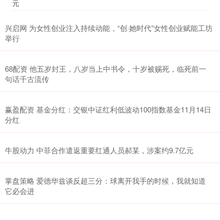
元
兴启网 为女性创业注入持续动能，“创·她时代”女性创业赋能工坊
举行
68配资 他五岁封王，八岁当上中书令，十岁被赐死，临死前一
句话千古流传
赢盈配资 基金分红：交银中证红利低波动100指数基金11月14日
分红
牛股动力 中菲合作遣返重要红通人员郝某，涉案约9.7亿元
掌盘策略 爱德华兹谈反超三分：球离开我手的时候，我就知道
它必会进