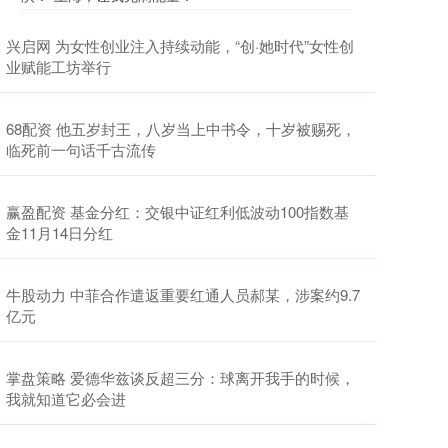
兴启网 为女性创业注入持续动能，“创·她时代”女性创
业赋能工坊举行
68配资 他五岁封王，八岁当上中书令，十岁被赐死，
临死前一句话千古流传
赢盈配资 基金分红：交银中证红利低波动100指数基
金11月14日分红
牛股动力 中菲合作遣返重要红通人员郝某，涉案约9.7
亿元
掌盘策略 爱德华兹谈反超三分：球离开我手的时候，
我就知道它必会进