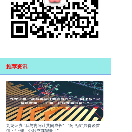
推荐资讯
九龙证券 “我与冉阿让共同成长”，“阿飞叔”兴奋谈首
演：“上海，让我充满能量！”