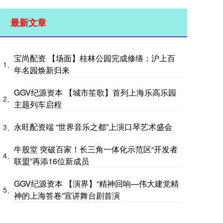
最新文章
宝尚配资 【场面】桂林公园完成修缮：沪上百
1、
年名园焕新归来
GGV纪源资本 【城市笙歌】首列上海乐高乐园
2、
主题列车启程
永旺配资端 “世界音乐之都”上演口琴艺术盛会
3、
牛股堂 突破百家！长三角一体化示范区“开发者
4、
联盟”再添16位新成员
GGV纪源资本 【演界】“精神回响—伟大建党精
5、
神的上海答卷”宣讲舞台剧首演