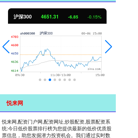
北证50
1122.88
创
3.42
0.30%
悦来网
悦来网,配资门户网,配资网址,炒股配资,股票配资系
统:今日低价股票排行榜为您提供最新的低价优质股
票信息，助您发掘潜力投资机会。我们通过实时数