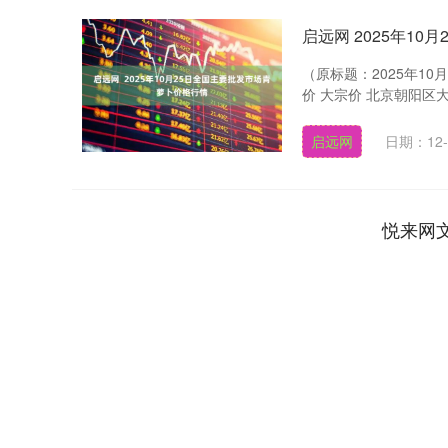
启远网 2025年1
（原标题：2025年1
价 大宗价 北京朝阳区大洋路综
启远网
日期：12-
悦来网